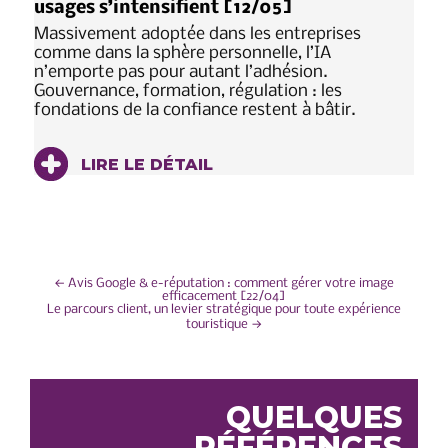
usages s’intensifient [12/05]
Massivement adoptée dans les entreprises
comme dans la sphère personnelle, l’IA
n’emporte pas pour autant l’adhésion.
Gouvernance, formation, régulation : les
fondations de la confiance restent à bâtir.
LIRE LE DÉTAIL
NAVIGATION
←
Avis Google & e-réputation : comment gérer votre image
efficacement [22/04]
Le parcours client, un levier stratégique pour toute expérience
DE
touristique
→
L’ARTICLE
QUELQUES
RÉFÉRENCES