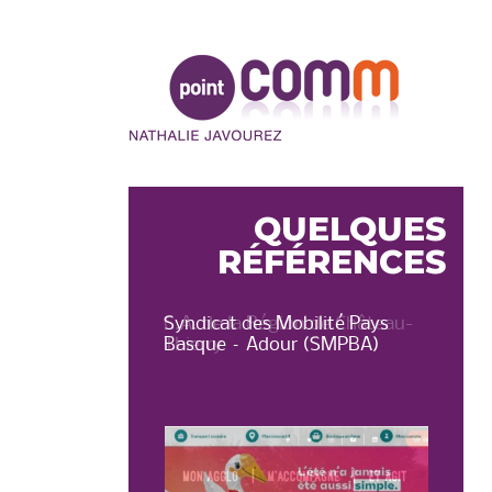
Point
Comm
QUELQUES
RÉFÉRENCES
on de Château-
Syndicat des Mobilité Pays
OT 
Basque – Adour (SMPBA)