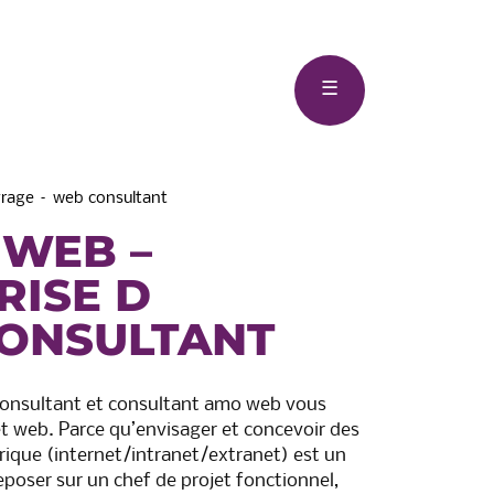
Menu
☰
vrage – web consultant
 WEB –
RISE D
CONSULTANT
eau-
Syndicat des Mobilité Pays
Basque – Adour (SMPBA)
consultant et consultant amo web vous
t web. Parce qu’envisager et concevoir des
ique (internet/intranet/extranet) est un
reposer sur un chef de projet fonctionnel,