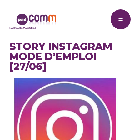
Me
Point
☰
Comm
STORY INSTAGRAM
MODE D’EMPLOI
[27/06]