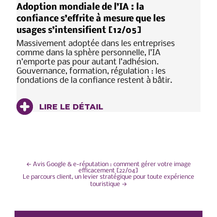
Adoption mondiale de l’IA : la
confiance s’effrite à mesure que les
usages s’intensifient [12/05]
Massivement adoptée dans les entreprises
comme dans la sphère personnelle, l’IA
n’emporte pas pour autant l’adhésion.
Gouvernance, formation, régulation : les
fondations de la confiance restent à bâtir.
LIRE LE DÉTAIL
NAVIGATION
←
Avis Google & e-réputation : comment gérer votre image
efficacement [22/04]
Le parcours client, un levier stratégique pour toute expérience
DE
touristique
→
L’ARTICLE