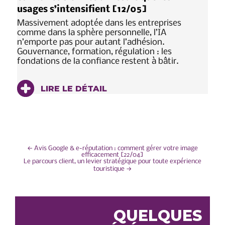
usages s’intensifient [12/05]
Massivement adoptée dans les entreprises
comme dans la sphère personnelle, l’IA
n’emporte pas pour autant l’adhésion.
Gouvernance, formation, régulation : les
fondations de la confiance restent à bâtir.
LIRE LE DÉTAIL
NAVIGATION
←
Avis Google & e-réputation : comment gérer votre image
efficacement [22/04]
Le parcours client, un levier stratégique pour toute expérience
DE
touristique
→
L’ARTICLE
QUELQUES