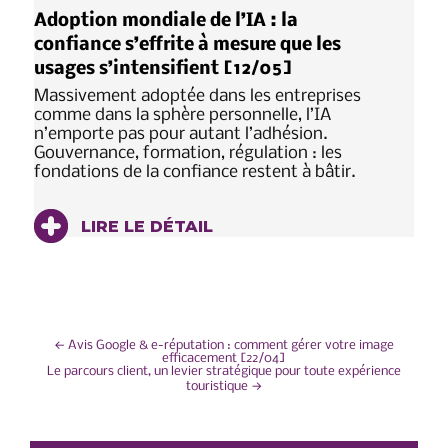
Adoption mondiale de l’IA : la
confiance s’effrite à mesure que les
usages s’intensifient [12/05]
Massivement adoptée dans les entreprises
comme dans la sphère personnelle, l’IA
n’emporte pas pour autant l’adhésion.
Gouvernance, formation, régulation : les
fondations de la confiance restent à bâtir.
LIRE LE DÉTAIL
NAVIGATION
←
Avis Google & e-réputation : comment gérer votre image
efficacement [22/04]
Le parcours client, un levier stratégique pour toute expérience
DE
touristique
→
L’ARTICLE