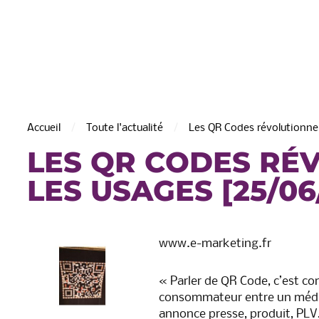
Accueil
Toute l'actualité
Les QR Codes révolutionne
LES QR CODES RÉ
LES USAGES [25/06
de Saint-Martin
C.A. de la Région de Chât
Thierry
www.e-marketing.fr
« Parler de QR Code, c’est com
consommateur entre un média 
annonce presse, produit, PLV