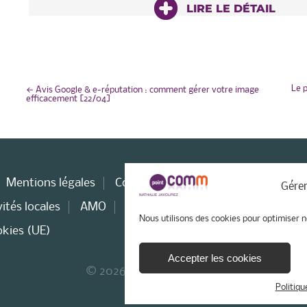
LIRE LE DÉTAIL
NAVIGATION
Le p
←
Avis Google & e-réputation : comment gérer votre image
efficacement [22/04]
DE
L’ARTICLE
Mentions légales
Consultant web
Stratégie WEB
Gérer
ités locales
AMO
Consultant e-tourisme
Nous utilisons des cookies pour optimiser n
okies (UE)
Accepter les cookies
© 2026 - Point Comm
Politiqu