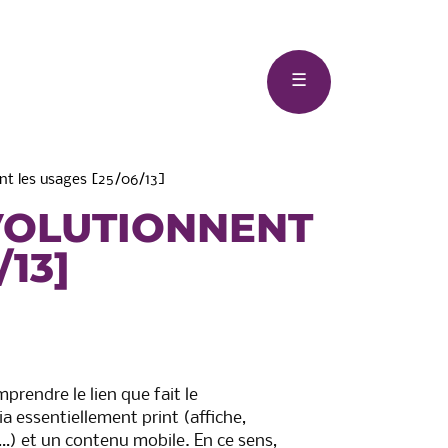
Menu
☰
nt les usages [25/06/13]
VOLUTIONNENT
/13]
eau-
Syndicat des Mobilité Pays
Basque – Adour (SMPBA)
prendre le lien que fait le
essentiellement print (affiche,
…) et un contenu mobile. En ce sens,