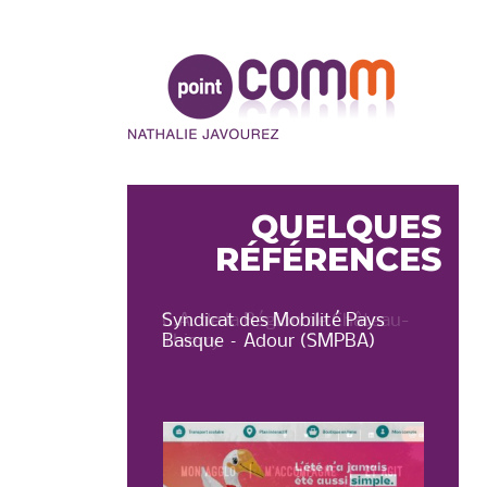
Point
Comm
QUELQUES
RÉFÉRENCES
on de Château-
Syndicat des Mobilité Pays
OT 
Basque – Adour (SMPBA)