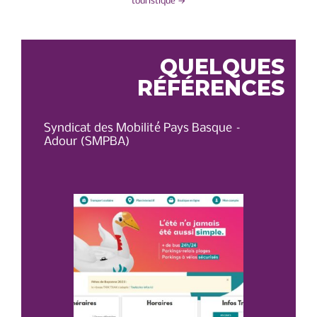
DE
touristique
→
L’ARTICLE
QUELQUES
RÉFÉRENCES
Syndicat des Mobilité Pays Basque –
OT 
Adour (SMPBA)