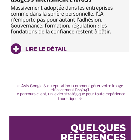
usages s’intensifient [12/05]
Massivement adoptée dans les entreprises
comme dans la sphère personnelle, l’IA
n’emporte pas pour autant l’adhésion.
Gouvernance, formation, régulation : les
fondations de la confiance restent à bâtir.
LIRE LE DÉTAIL
NAVIGATION
←
Avis Google & e-réputation : comment gérer votre image
efficacement [22/04]
Le parcours client, un levier stratégique pour toute expérience
DE
touristique
→
L’ARTICLE
QUELQUES
RÉFÉRENCES