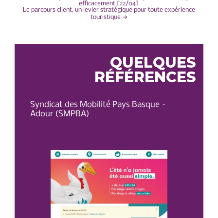
NAVIGATION
efficacement [22/04]
Le parcours client, un levier stratégique pour toute expérience
DE
touristique
→
L’ARTICLE
QUELQUES
RÉFÉRENCES
Syndicat des Mobilité Pays Basque –
OT 
Adour (SMPBA)