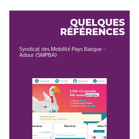
L’ARTICLE
QUELQUES
RÉFÉRENCES
Syndicat des Mobilité Pays Basque –
OT 
Adour (SMPBA)