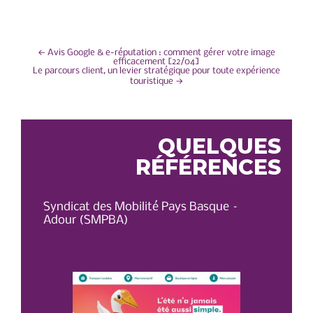
NAVIGATION
←
Avis Google & e-réputation : comment gérer votre image
efficacement [22/04]
Le parcours client, un levier stratégique pour toute expérience
DE
touristique
→
L’ARTICLE
QUELQUES
RÉFÉRENCES
Syndicat des Mobilité Pays Basque –
OT 
Adour (SMPBA)