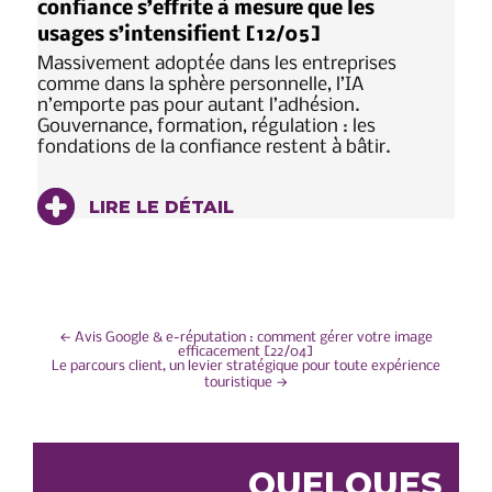
confiance s’effrite à mesure que les
usages s’intensifient [12/05]
Massivement adoptée dans les entreprises
comme dans la sphère personnelle, l’IA
n’emporte pas pour autant l’adhésion.
Gouvernance, formation, régulation : les
fondations de la confiance restent à bâtir.
LIRE LE DÉTAIL
NAVIGATION
←
Avis Google & e-réputation : comment gérer votre image
efficacement [22/04]
Le parcours client, un levier stratégique pour toute expérience
DE
touristique
→
L’ARTICLE
QUELQUES