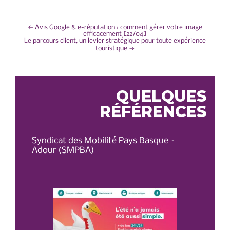
NAVIGATION
←
Avis Google & e-réputation : comment gérer votre image
efficacement [22/04]
Le parcours client, un levier stratégique pour toute expérience
DE
touristique
→
L’ARTICLE
QUELQUES
RÉFÉRENCES
Syndicat des Mobilité Pays Basque –
OT 
Adour (SMPBA)