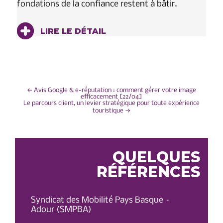
fondations de la confiance restent à bâtir.
LIRE LE DÉTAIL
NAVIGATION
←
Avis Google & e-réputation : comment gérer votre image
efficacement [22/04]
Le parcours client, un levier stratégique pour toute expérience
DE
touristique
→
L’ARTICLE
QUELQUES
RÉFÉRENCES
Syndicat des Mobilité Pays Basque –
OT 
Adour (SMPBA)