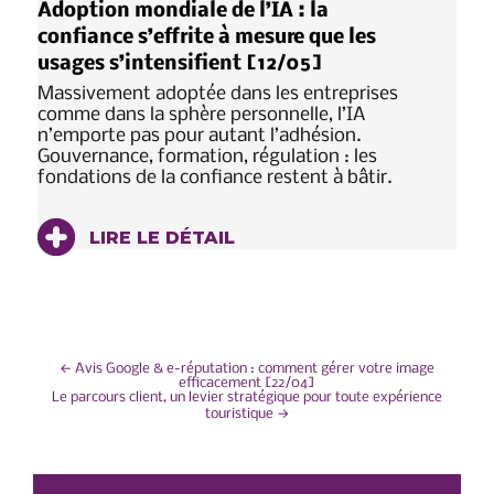
Adoption mondiale de l’IA : la
confiance s’effrite à mesure que les
usages s’intensifient [12/05]
Massivement adoptée dans les entreprises
comme dans la sphère personnelle, l’IA
n’emporte pas pour autant l’adhésion.
Gouvernance, formation, régulation : les
fondations de la confiance restent à bâtir.
LIRE LE DÉTAIL
NAVIGATION
←
Avis Google & e-réputation : comment gérer votre image
efficacement [22/04]
Le parcours client, un levier stratégique pour toute expérience
DE
touristique
→
L’ARTICLE