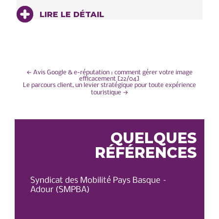
LIRE LE DÉTAIL
NAVIGATION
←
Avis Google & e-réputation : comment gérer votre image
efficacement [22/04]
Le parcours client, un levier stratégique pour toute expérience
DE
touristique
→
L’ARTICLE
QUELQUES
RÉFÉRENCES
Syndicat des Mobilité Pays Basque –
OT 
Adour (SMPBA)