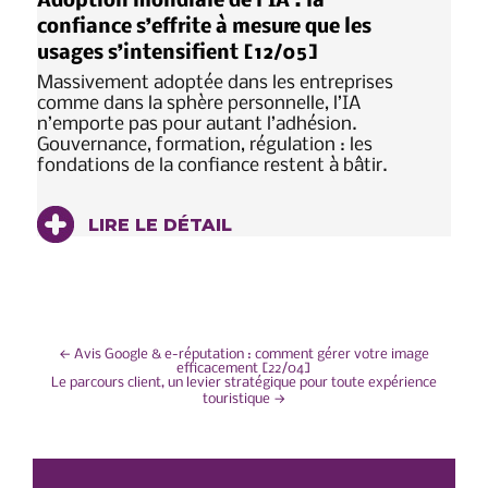
Adoption mondiale de l’IA : la
confiance s’effrite à mesure que les
usages s’intensifient [12/05]
Massivement adoptée dans les entreprises
comme dans la sphère personnelle, l’IA
n’emporte pas pour autant l’adhésion.
Gouvernance, formation, régulation : les
fondations de la confiance restent à bâtir.
LIRE LE DÉTAIL
NAVIGATION
←
Avis Google & e-réputation : comment gérer votre image
efficacement [22/04]
Le parcours client, un levier stratégique pour toute expérience
DE
touristique
→
L’ARTICLE