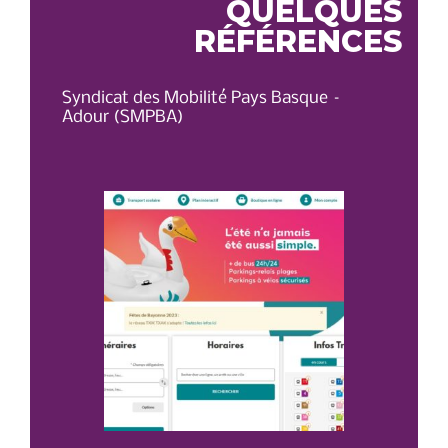
QUELQUES
RÉFÉRENCES
Syndicat des Mobilité Pays Basque –
OT 
Adour (SMPBA)