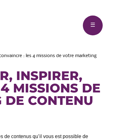
Menu
☰
, convaincre : les 4 missions de votre marketing
, INSPIRER,
 4 MISSIONS DE
eau-
Syndicat des Mobilité Pays
 DE CONTENU
Basque – Adour (SMPBA)
es de contenus qu’il vous est possible de