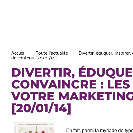
Accueil
Toute l'actualité
Divertir, éduquer, inspirer
de contenu [20/01/14]
DIVERTIR, ÉDUQUER
CONVAINCRE : LES
de Saint-Martin
C.A. de la Région de Chât
VOTRE MARKETING
Thierry
[20/01/14]
En fait, parmi la myriade de typ