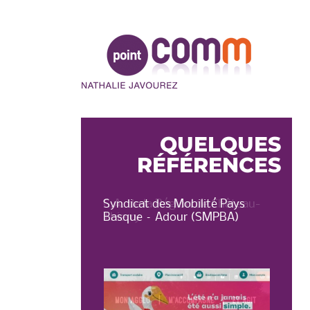
Point
Comm
QUELQUES
RÉFÉRENCES
on de Château-
Syndicat des Mobilité Pays
OT 
Basque – Adour (SMPBA)