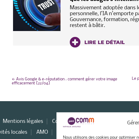
Massivement adoptée dans le
personnelle, l’IA n’emporte p
Gouvernance, formation, régu
restent à bâtir.
LIRE LE DÉTAIL
NAVIGATION
Le p
←
Avis Google & e-réputation : comment gérer votre image
efficacement [22/04]
DE
L’ARTICLE
Mentions légales
Consultant web
Stratégie WEB
Gérer
ités locales
AMO
Consultant e-tourisme
Nous utilisons des cookies pour optimiser n