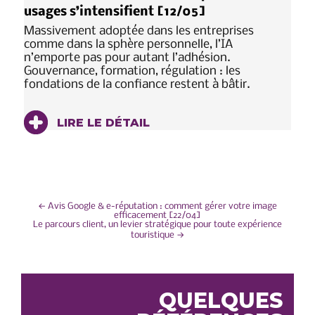
usages s’intensifient [12/05]
Massivement adoptée dans les entreprises
comme dans la sphère personnelle, l’IA
n’emporte pas pour autant l’adhésion.
Gouvernance, formation, régulation : les
fondations de la confiance restent à bâtir.
LIRE LE DÉTAIL
NAVIGATION
←
Avis Google & e-réputation : comment gérer votre image
efficacement [22/04]
Le parcours client, un levier stratégique pour toute expérience
DE
touristique
→
L’ARTICLE
QUELQUES