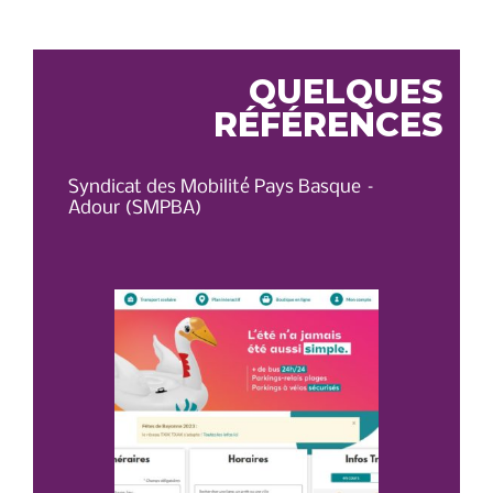
L’ARTICLE
QUELQUES
RÉFÉRENCES
Syndicat des Mobilité Pays Basque –
OT 
Adour (SMPBA)