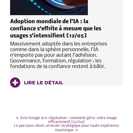
Adoption mondiale de l’IA : la
confiance s’effrite à mesure que les
usages s’intensifient [12/05]
Massivement adoptée dans les entreprises
comme dans la sphère personnelle, l’IA
n’emporte pas pour autant l’adhésion.
Gouvernance, formation, régulation : les
fondations de la confiance restent à bâtir.
LIRE LE DÉTAIL
NAVIGATION
←
Avis Google & e-réputation : comment gérer votre image
efficacement [22/04]
Le parcours client, un levier stratégique pour toute expérience
DE
touristique
→