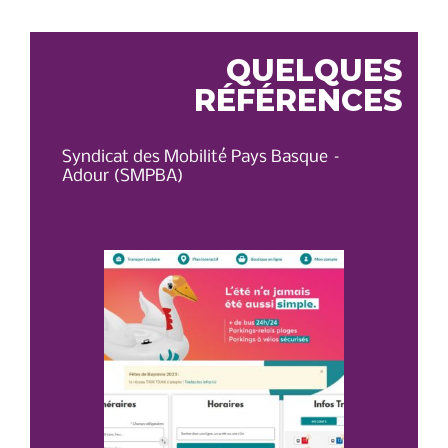
L’ARTICLE
QUELQUES
RÉFÉRENCES
Syndicat des Mobilité Pays Basque –
OT 
Adour (SMPBA)