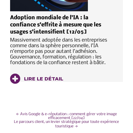
Adoption mondiale de l’IA : la
confiance s’effrite à mesure que les
usages s’intensifient [12/05]
Massivement adoptée dans les entreprises
comme dans la sphère personnelle, l’IA
n’emporte pas pour autant l’adhésion.
Gouvernance, formation, régulation : les
fondations de la confiance restent à bâtir.
LIRE LE DÉTAIL
NAVIGATION
←
Avis Google & e-réputation : comment gérer votre image
efficacement [22/04]
Le parcours client, un levier stratégique pour toute expérience
DE
touristique
→