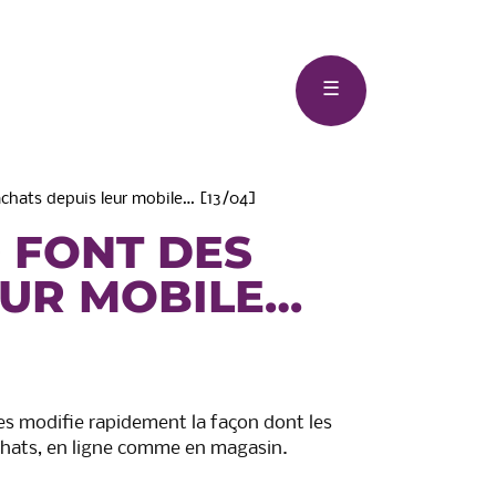
Menu
☰
 achats depuis leur mobile… [13/04]
0 FONT DES
EUR MOBILE…
eau-
Syndicat des Mobilité Pays
Basque – Adour (SMPBA)
s modifie rapidement la façon dont les
hats, en ligne comme en magasin.