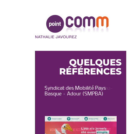
Point
Comm
QUELQUES
RÉFÉRENCES
on de Château-
Syndicat des Mobilité Pays
OT 
Basque – Adour (SMPBA)