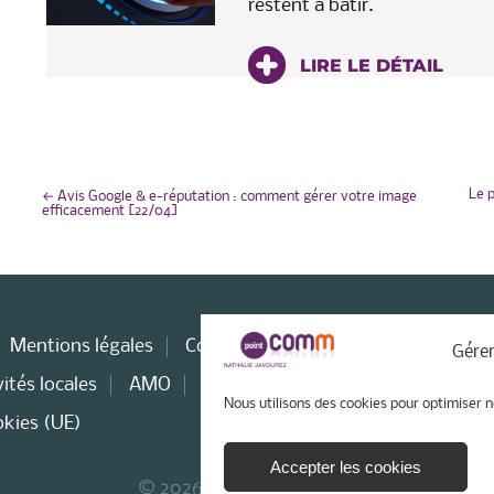
restent à bâtir.
LIRE LE DÉTAIL
NAVIGATION
Le p
←
Avis Google & e-réputation : comment gérer votre image
efficacement [22/04]
DE
L’ARTICLE
Mentions légales
Consultant web
Stratégie WEB
Gérer
ités locales
AMO
Consultant e-tourisme
Nous utilisons des cookies pour optimiser n
okies (UE)
Accepter les cookies
© 2026 - Point Comm