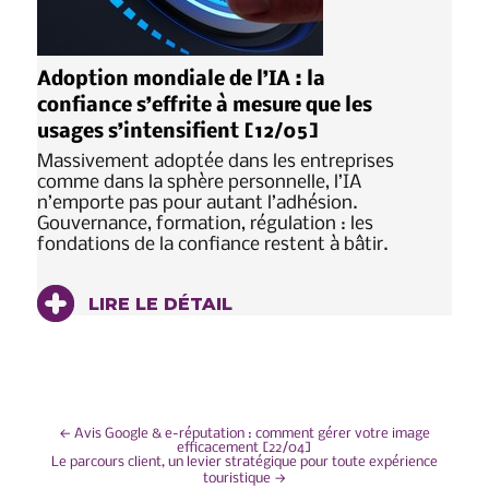
Adoption mondiale de l’IA : la
confiance s’effrite à mesure que les
usages s’intensifient [12/05]
Massivement adoptée dans les entreprises
comme dans la sphère personnelle, l’IA
n’emporte pas pour autant l’adhésion.
Gouvernance, formation, régulation : les
fondations de la confiance restent à bâtir.
LIRE LE DÉTAIL
NAVIGATION
←
Avis Google & e-réputation : comment gérer votre image
efficacement [22/04]
Le parcours client, un levier stratégique pour toute expérience
DE
touristique
→