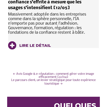
confiance s’effrite à mesure que les
usages s’intensifient [12/05]
Massivement adoptée dans les entreprises
comme dans la sphère personnelle, l’IA
n’emporte pas pour autant l’adhésion.
Gouvernance, formation, régulation : les
fondations de la confiance restent à bâtir.
LIRE LE DÉTAIL
NAVIGATION
←
Avis Google & e-réputation : comment gérer votre image
efficacement [22/04]
Le parcours client, un levier stratégique pour toute expérience
DE
touristique
→
L’ARTICLE
QUELQUES