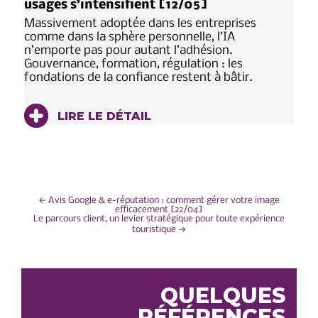
usages s’intensifient [12/05]
Massivement adoptée dans les entreprises
comme dans la sphère personnelle, l’IA
n’emporte pas pour autant l’adhésion.
Gouvernance, formation, régulation : les
fondations de la confiance restent à bâtir.
LIRE LE DÉTAIL
NAVIGATION
←
Avis Google & e-réputation : comment gérer votre image
efficacement [22/04]
Le parcours client, un levier stratégique pour toute expérience
DE
touristique
→
L’ARTICLE
QUELQUES
RÉFÉRENCES