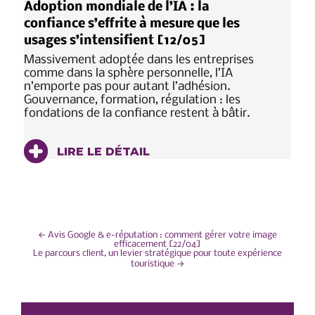
Adoption mondiale de l’IA : la
confiance s’effrite à mesure que les
usages s’intensifient [12/05]
Massivement adoptée dans les entreprises
comme dans la sphère personnelle, l’IA
n’emporte pas pour autant l’adhésion.
Gouvernance, formation, régulation : les
fondations de la confiance restent à bâtir.
LIRE LE DÉTAIL
NAVIGATION
←
Avis Google & e-réputation : comment gérer votre image
efficacement [22/04]
Le parcours client, un levier stratégique pour toute expérience
DE
touristique
→
L’ARTICLE