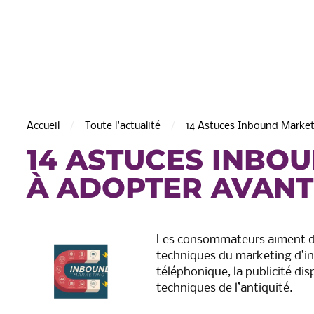
Accueil
Toute l'actualité
14 Astuces Inbound Market
14 ASTUCES INBO
À ADOPTER AVANT 2
de Saint-Martin
C.A. de la Région de Chât
Thierry
Les consommateurs aiment de
techniques du marketing d’int
téléphonique, la publicité disp
techniques de l’antiquité.