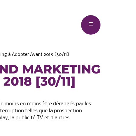
Menu
☰
ing à Adopter Avant 2018 [30/11]
UND MARKETING
018 [30/11]
eau-
Syndicat des Mobilité Pays
Basque – Adour (SMPBA)
 moins en moins être dérangés par les
erruption telles que la prospection
lay, la publicité TV et d’autres