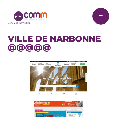
Me
Point
☰
Comm
VILLE DE NARBONNE
@@@@@