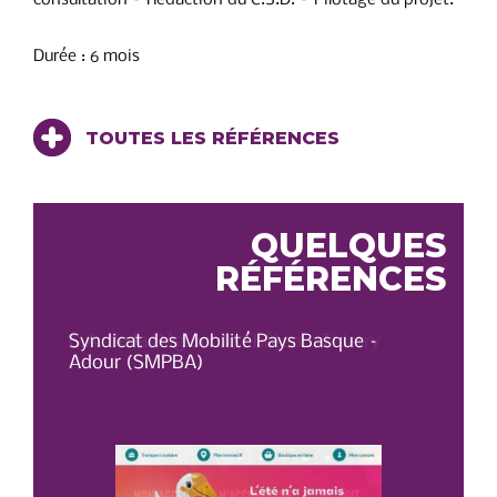
Durée : 6 mois
TOUTES LES RÉFÉRENCES
QUELQUES
RÉFÉRENCES
C.A. de la Région de Château-Thierry
Syndicat des Mobilité Pays Basque –
OT 
Adour (SMPBA)