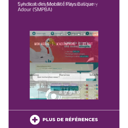
C.A. de la Région de Château-Thierry
Syndicat des Mobilité Pays Basque –
OT 
Adour (SMPBA)
PLUS DE RÉFÉRENCES