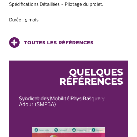
Spécifications Détaillées – Pilotage du projet.
Durée : 6 mois
TOUTES LES RÉFÉRENCES
QUELQUES
RÉFÉRENCES
C.A. de la Région de Château-Thierry
Syndicat des Mobilité Pays Basque –
OT 
Adour (SMPBA)