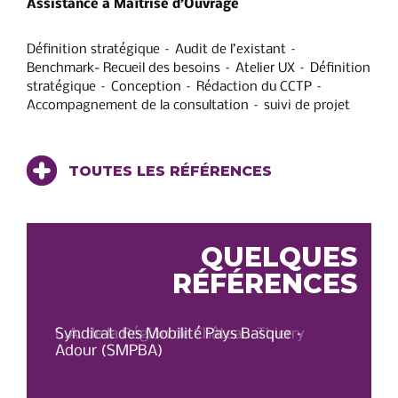
Assistance à Maîtrise d’Ouvrage
Définition stratégique – Audit de l’existant –
Benchmark- Recueil des besoins – Atelier UX – Définition
stratégique – Conception – Rédaction du CCTP –
Accompagnement de la consultation – suivi de projet
TOUTES LES RÉFÉRENCES
QUELQUES
RÉFÉRENCES
C.A. de la Région de Château-Thierry
Syndicat des Mobilité Pays Basque –
OT 
Adour (SMPBA)