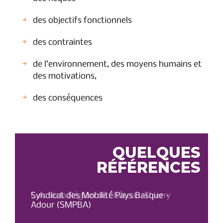
des objectifs fonctionnels
des contraintes
de l’environnement, des moyens humains et
des motivations,
des conséquences
QUELQUES
RÉFÉRENCES
C.A. de la Région de Château-Thierry
Syndicat des Mobilité Pays Basque –
OT 
Adour (SMPBA)